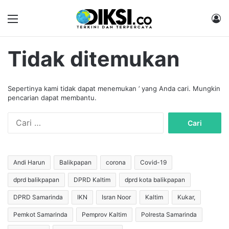
Menu
M
Tidak ditemukan
Sepertinya kami tidak dapat menemukan ’ yang Anda cari. Mungkin
pencarian dapat membantu.
C
a
r
i
u
Andi Harun
Balikpapan
corona
Covid-19
n
dprd balikpapan
DPRD Kaltim
dprd kota balikpapan
t
u
DPRD Samarinda
IKN
Isran Noor
Kaltim
Kukar,
k
:
Pemkot Samarinda
Pemprov Kaltim
Polresta Samarinda