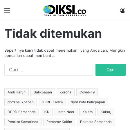
Menu
M
Tidak ditemukan
Sepertinya kami tidak dapat menemukan ’ yang Anda cari. Mungkin
pencarian dapat membantu.
C
a
r
i
u
Andi Harun
Balikpapan
corona
Covid-19
n
dprd balikpapan
DPRD Kaltim
dprd kota balikpapan
t
u
DPRD Samarinda
IKN
Isran Noor
Kaltim
Kukar,
k
:
Pemkot Samarinda
Pemprov Kaltim
Polresta Samarinda