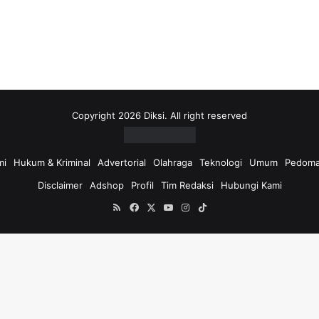
i
u
n
t
u
k
:
Copyright 2026 Diksi. All right reserved
mi
Hukum & Kriminal
Advertorial
Olahraga
Teknologi
Umum
Pedoma
Disclaimer
Adshop
Profil
Tim Redaksi
Hubungi Kami
RSS
Facebook
X
YouTube
Instagram
TikTok