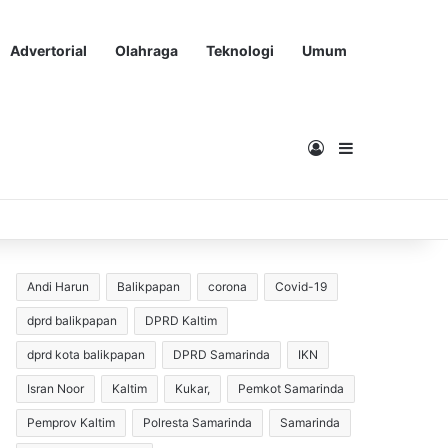
Advertorial
Olahraga
Teknologi
Umum
Masuk
Sidebar
Andi Harun
Balikpapan
corona
Covid-19
dprd balikpapan
DPRD Kaltim
dprd kota balikpapan
DPRD Samarinda
IKN
Isran Noor
Kaltim
Kukar,
Pemkot Samarinda
Pemprov Kaltim
Polresta Samarinda
Samarinda