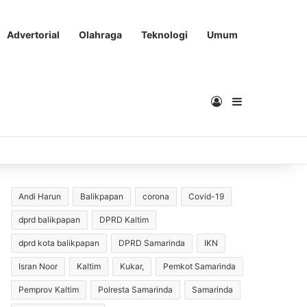
Advertorial
Olahraga
Teknologi
Umum
Masuk
Sidebar
Andi Harun
Balikpapan
corona
Covid-19
dprd balikpapan
DPRD Kaltim
dprd kota balikpapan
DPRD Samarinda
IKN
Isran Noor
Kaltim
Kukar,
Pemkot Samarinda
Pemprov Kaltim
Polresta Samarinda
Samarinda