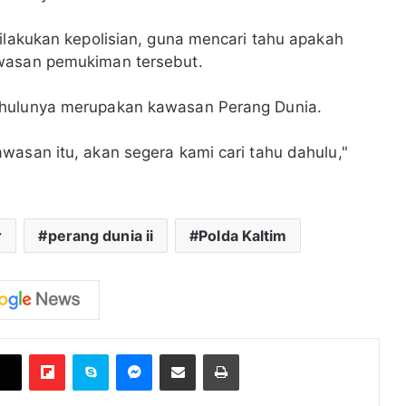
dilakukan kepolisian, guna mencari tahu apakah
awasan pemukiman tersebut.
ahulunya merupakan kawasan Perang Dunia.
wasan itu, akan segera kami cari tahu dahulu,"
r
perang dunia ii
Polda Kaltim
Flipboard
Skype
Messenger
Bagikan melalui Email
Cetak