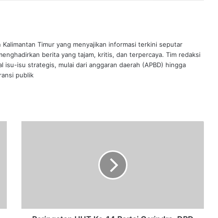
n Kalimantan Timur yang menyajikan informasi terkini seputar
nghadirkan berita yang tajam, kritis, dan terpercaya. Tim redaksi
al isu-isu strategis, mulai dari anggaran daerah (APBD) hingga
ansi publik
Peringatan
HUT
Ke-
14
Partai
Gerindra,
DPD
Kaltim
Gelorakan
Siap