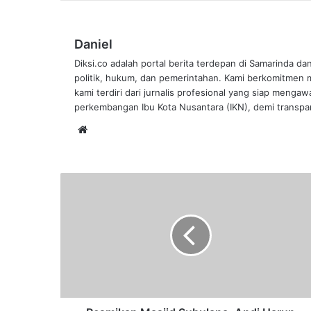
Daniel
Diksi.co adalah portal berita terdepan di Samarinda da
politik, hukum, dan pemerintahan. Kami berkomitmen me
kami terdiri dari jurnalis profesional yang siap mengaw
perkembangan Ibu Kota Nusantara (IKN), demi transpar
Website
Resmikan
Masjid
Subulana,
Andi
Harun
Berharap
Jadi
Wadah
Pusat
Pendidikan