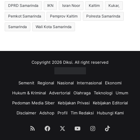
T
6
DPRD Samarinda
IKN
Isran Noor
Kaltim
Kukar,
e
:
r
I
Pemkot Samarinda
Pemprov Kaltim
Polresta Samarinda
t
n
Samarinda
Wali Kota Samarinda
a
d
h
o
a
n
n
e
I
s
m
i
Copyright 2026 Diksi. All right reserved
b
a
a
K
n
i
Semenit
Regional
Nasional
Internasional
Ekonomi
g
b
Hukum & Kriminal
Advertorial
Olahraga
Teknologi
Umum
D
a
r
r
Pedoman Media Siber
Kebijakan Privasi
Kebijakan Editorial
a
k
Disclaimer
Adshop
Profil
Tim Redaksi
Hubungi Kami
m
a
a
n
t
M
RSS
Facebook
X
YouTube
Instagram
TikTok
i
e
s