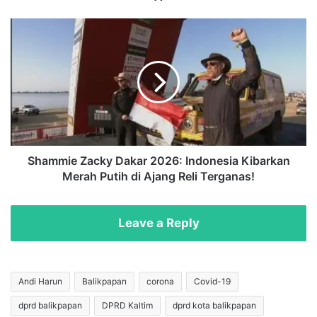
d
z
S
e
h
s
a
G
m
e
m
m
i
i
e
l
Z
a
a
n
c
Shammie Zacky Dakar 2026: Indonesia Kibarkan
g
k
Merah Putih di Ajang Reli Terganas!
,
y
S
D
a
a
Leave a Reply
s
k
s
a
u
r
o
2
Andi Harun
Balikpapan
corona
Covid-19
l
0
o
dprd balikpapan
DPRD Kaltim
dprd kota balikpapan
2