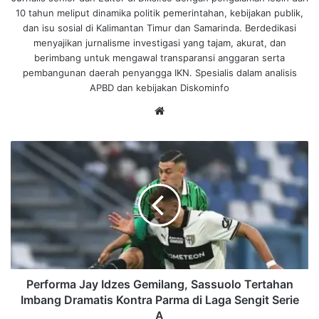
10 tahun meliput dinamika politik pemerintahan, kebijakan publik,
dan isu sosial di Kalimantan Timur dan Samarinda. Berdedikasi
menyajikan jurnalisme investigasi yang tajam, akurat, dan
berimbang untuk mengawal transparansi anggaran serta
pembangunan daerah penyangga IKN. Spesialis dalam analisis
APBD dan kebijakan Diskominfo
We
bsi
te
P
e
r
f
o
r
m
a
J
a
Performa Jay Idzes Gemilang, Sassuolo Tertahan
y
Imbang Dramatis Kontra Parma di Laga Sengit Serie
I
A