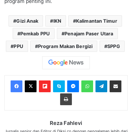
program penting ini.
Gizi Anak
IKN
Kalimantan Timur
Pemkab PPU
Penajam Paser Utara
PPU
Program Makan Bergizi
SPPG
Flipboard
Skype
Messenger
WhatsApp
Telegram
Bagikan melalui Email
Cetak
Reza Fahlevi
Jurnalis senior dan Editor di Diksi.co dengan pengalaman lebih dari