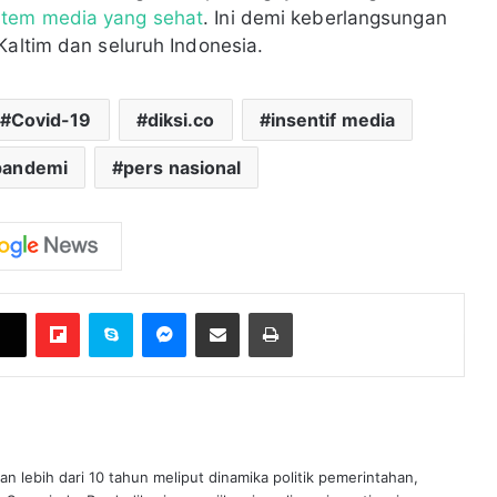
stem media yang sehat
. Ini demi keberlangsungan
Kaltim dan seluruh Indonesia.
Covid-19
diksi.co
insentif media
 pandemi
pers nasional
Flipboard
Skype
Messenger
Bagikan melalui Email
Cetak
an lebih dari 10 tahun meliput dinamika politik pemerintahan,