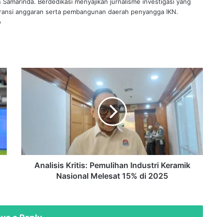
an Samarinda. Berdedikasi menyajikan jurnalisme investigasi yang
aransi anggaran serta pembangunan daerah penyangga IKN.
o
Analisis
Kritis:
Pemulihan
Industri
Keramik
Nasional
Melesat
15%
di
2025
Analisis Kritis: Pemulihan Industri Keramik
Nasional Melesat 15% di 2025