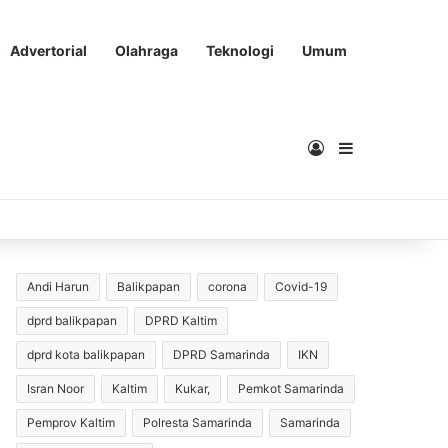
Advertorial
Olahraga
Teknologi
Umum
Masuk
Sidebar
Andi Harun
Balikpapan
corona
Covid-19
dprd balikpapan
DPRD Kaltim
dprd kota balikpapan
DPRD Samarinda
IKN
Isran Noor
Kaltim
Kukar,
Pemkot Samarinda
Pemprov Kaltim
Polresta Samarinda
Samarinda