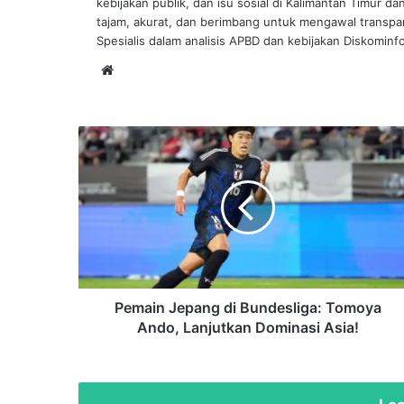
kebijakan publik, dan isu sosial di Kalimantan Timur d
tajam, akurat, dan berimbang untuk mengawal transp
Spesialis dalam analisis APBD dan kebijakan Diskominf
Website
Pemain
Jepang
di
Bundesliga:
Tomoya
Ando,
Lanjutkan
Dominasi
Asia!
Pemain Jepang di Bundesliga: Tomoya
Ando, Lanjutkan Dominasi Asia!