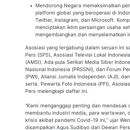
Mendorong Negara memaksimalkan pem
platform global yang beroperasi di Ind
Twitter, Instagram, dan Microsoft. Komp
menciptakan iklim persaingan usaha seha
mengembangkan dan menyelamatkan inst
Asosiasi yang tergabung dalam seruan ini s
Pers (SPS), Asosiasi Televisi Lokal Indones
(AMSI). Ada pula Serikat Media Siber Indon
Nasional Indonesia (PRSSNI), dan Forum Pe
(PWI), Aliansi Jurnalis Independen (AJI), dan 
serta. Pewarta Foto Indonesia (PFI), Asosia
Pers melengkapi daftar ini.
“Kami menganggap penting dan mendesak di
membantu industri media, para wartawan, d
krisis akibat pandemi Covid-19 ini,” ujar W
disampaikan Agus Sudibyo dari Dewan Per