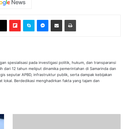
Flipboard
Skype
Messenger
Bagikan melalui Email
Cetak
an spesialisasi pada investigasi politik, hukum, dan transparansi
h dari 12 tahun meliput dinamika pemerintahan di Samarinda dan
gis seputar APBD, infrastruktur publik, serta dampak kebijakan
 lokal. Berdedikasi menghadirkan fakta yang tajam dan
Pentingnya
Insentif
Ekonomi