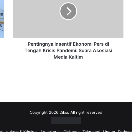
Pers
di
Tengah
Krisis
Pandemi:
Suara
Asosiasi
Pentingnya Insentif Ekonomi Pers di
Media
Tengah Krisis Pandemi: Suara Asosiasi
Kaltim
Media Kaltim
Copyright 2026 Diksi. All right reserved
mi
Hukum & Kriminal
Advertorial
Olahraga
Teknologi
Umum
Pedoma