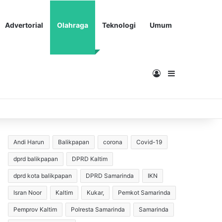
Advertorial
Olahraga
Teknologi
Umum
Masuk
Sidebar
Andi Harun
Balikpapan
corona
Covid-19
dprd balikpapan
DPRD Kaltim
dprd kota balikpapan
DPRD Samarinda
IKN
Isran Noor
Kaltim
Kukar,
Pemkot Samarinda
Pemprov Kaltim
Polresta Samarinda
Samarinda