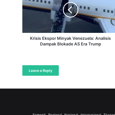
Venezuela:
Analisis
Dampak
Blokade
AS
Era
Trump
Krisis Ekspor Minyak Venezuela: Analisis
Dampak Blokade AS Era Trump
Leave a Reply
Semenit
Regional
Nasional
Internasional
Ekono