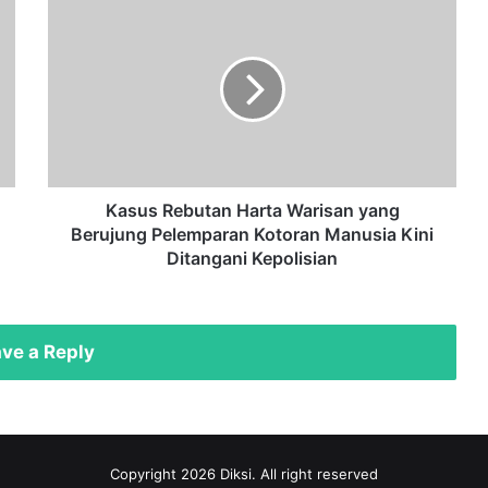
Kasus
Rebutan
Harta
Warisan
yang
Berujung
Pelemparan
Kotoran
Manusia
Kini
Kasus Rebutan Harta Warisan yang
Ditangani
Berujung Pelemparan Kotoran Manusia Kini
Kepolisian
Ditangani Kepolisian
ve a Reply
Copyright 2026 Diksi. All right reserved