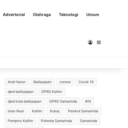
Advertorial
Olahraga
Teknologi
Umum
Masuk
Sidebar
Andi Harun
Balikpapan
corona
Covid-19
dprd balikpapan
DPRD Kaltim
dprd kota balikpapan
DPRD Samarinda
IKN
Isran Noor
Kaltim
Kukar,
Pemkot Samarinda
Pemprov Kaltim
Polresta Samarinda
Samarinda