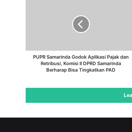
PUPR
Samarinda
Godok
Aplikasi
Pajak
dan
Retribusi,
Komisi
II
DPRD
PUPR Samarinda Godok Aplikasi Pajak dan
Samarinda
Retribusi, Komisi II DPRD Samarinda
Berharap
Berharap Bisa Tingkatkan PAD
Bisa
Tingkatkan
PAD
Lea