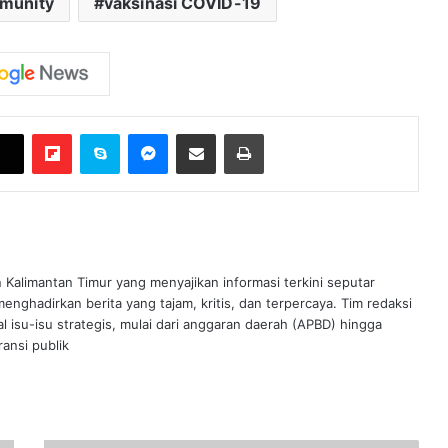
mmunity
vaksinasi COVID-19
Flipboard
Skype
Messenger
Bagikan melalui Email
Cetak
n Kalimantan Timur yang menyajikan informasi terkini seputar
nghadirkan berita yang tajam, kritis, dan terpercaya. Tim redaksi
al isu-isu strategis, mulai dari anggaran daerah (APBD) hingga
ansi publik