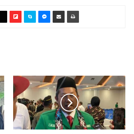
Flipboard
Skype
Messenger
Bagikan melalui Email
Cetak
Ketua
GP
Ansor
Pastikan
Dampingi
Hak
Gus
Yaqut
Sebagai