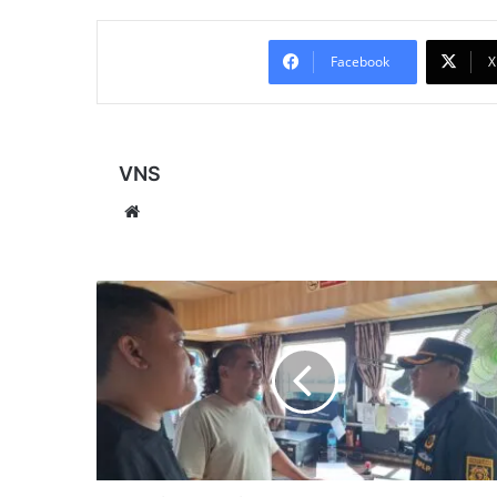
Facebook
X
VNS
Website
Diduga
Tali
Tambat
Putus,
Tongkang
Hantam
Safety
Fender
Jembatan