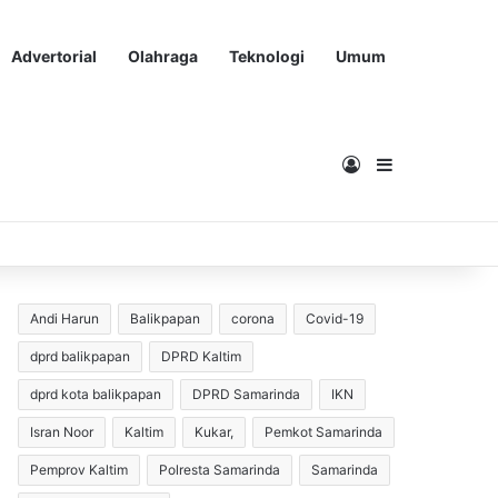
Advertorial
Olahraga
Teknologi
Umum
Masuk
Sidebar
Andi Harun
Balikpapan
corona
Covid-19
dprd balikpapan
DPRD Kaltim
dprd kota balikpapan
DPRD Samarinda
IKN
Isran Noor
Kaltim
Kukar,
Pemkot Samarinda
Pemprov Kaltim
Polresta Samarinda
Samarinda