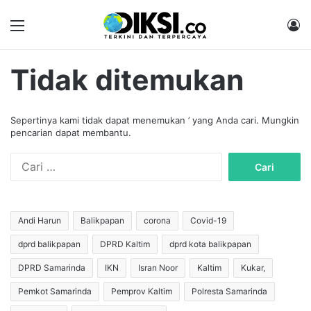
Menu
M
Tidak ditemukan
Sepertinya kami tidak dapat menemukan ’ yang Anda cari. Mungkin
pencarian dapat membantu.
C
a
r
i
u
Andi Harun
Balikpapan
corona
Covid-19
n
dprd balikpapan
DPRD Kaltim
dprd kota balikpapan
t
u
DPRD Samarinda
IKN
Isran Noor
Kaltim
Kukar,
k
:
Pemkot Samarinda
Pemprov Kaltim
Polresta Samarinda