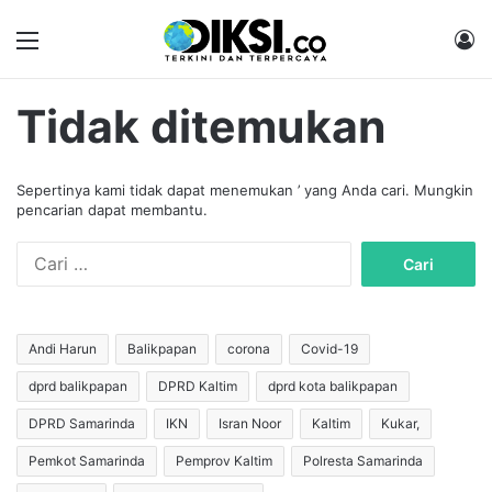
Menu
M
Tidak ditemukan
Sepertinya kami tidak dapat menemukan ’ yang Anda cari. Mungkin
pencarian dapat membantu.
C
a
r
i
u
Andi Harun
Balikpapan
corona
Covid-19
n
dprd balikpapan
DPRD Kaltim
dprd kota balikpapan
t
u
DPRD Samarinda
IKN
Isran Noor
Kaltim
Kukar,
k
:
Pemkot Samarinda
Pemprov Kaltim
Polresta Samarinda