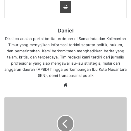
Cetak
Daniel
Diksi.co adalah portal berita terdepan di Samarinda dan Kalimantan
Timur yang menyajikan informasi terkini seputar politik, hukum,
dan pemerintahan. Kami berkomitmen menghadirkan berita yang
tajam, kritis, dan terpercaya. Tim redaksi kami terdiri dari jurnalis
profesional yang siap mengawal isu-isu strategis, mulai dari
anggaran daerah (APBD) hingga perkembangan Ibu Kota Nusantara
(IKN), demi transparansi publik
We
bsi
te
P
o
l
s
e