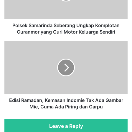
k
S
a
m
a
Polsek Samarinda Seberang Ungkap Komplotan
r
Curanmor yang Curi Motor Keluarga Sendiri
i
n
E
d
d
a
i
S
s
e
i
b
R
e
a
r
m
a
a
n
d
Edisi Ramadan, Kemasan Indomie Tak Ada Gambar
g
a
Mie, Cuma Ada Piring dan Garpu
U
n
n
,
g
K
Leave a Reply
k
e