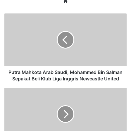
We
bsi
te
P
u
t
r
a
M
a
h
k
o
Putra Mahkota Arab Saudi, Mohammed Bin Salman
t
Sepakat Beli Klub Liga Inggris Newcastle United
a
A
T
r
e
a
r
b
d
S
a
a
k
u
w