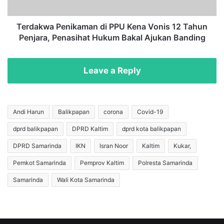
d
a
i
P
,
e
Terdakwa Penikaman di PPU Kena Vonis 12 Tahun
M
n
Penjara, Penasihat Hukum Bakal Ajukan Banding
o
i
h
k
a
a
Leave a Reply
m
m
m
a
e
n
d
d
Andi Harun
Balikpapan
corona
Covid-19
B
i
dprd balikpapan
DPRD Kaltim
dprd kota balikpapan
i
P
n
P
DPRD Samarinda
IKN
Isran Noor
Kaltim
Kukar,
S
U
a
K
Pemkot Samarinda
Pemprov Kaltim
Polresta Samarinda
l
e
Samarinda
Wali Kota Samarinda
m
n
a
a
n
V
S
o