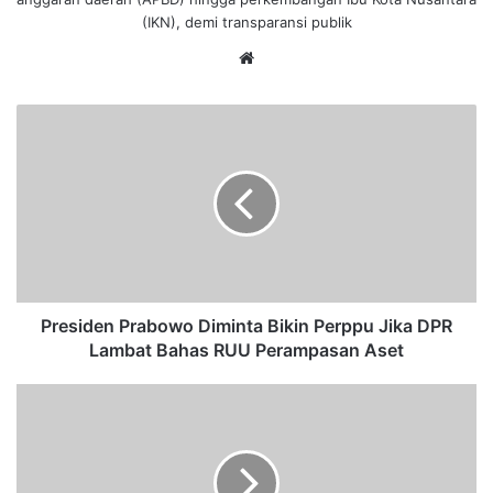
(IKN), demi transparansi publik
We
bsi
te
P
r
e
s
i
d
e
n
P
r
Presiden Prabowo Diminta Bikin Perppu Jika DPR
a
Lambat Bahas RUU Perampasan Aset
b
o
A
w
P
o
B
D
D
i
S