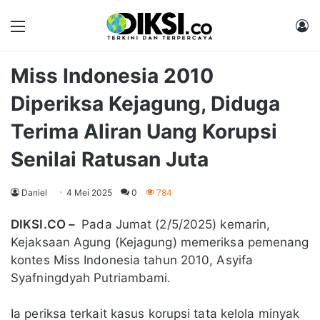
Menu
M
Miss Indonesia 2010
Diperiksa Kejagung, Diduga
Terima Aliran Uang Korupsi
Senilai Ratusan Juta
Daniel
4 Mei 2025
0
784
DIKSI.CO –
Pada Jumat (2/5/2025) kemarin,
Kejaksaan Agung (Kejagung) memeriksa pemenang
kontes Miss Indonesia tahun 2010, Asyifa
Syafningdyah Putriambami.
Ia periksa terkait kasus korupsi tata kelola minyak