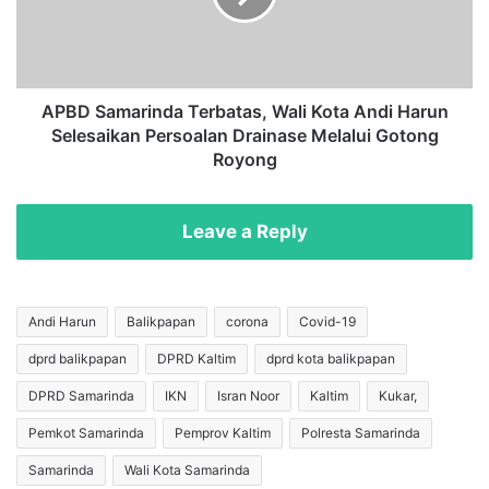
m
a
i
m
n
a
t
r
a
i
APBD Samarinda Terbatas, Wali Kota Andi Harun
B
n
Selesaikan Persoalan Drainase Melalui Gotong
i
d
Royong
k
a
i
T
n
e
Leave a Reply
P
r
e
b
r
a
p
t
Andi Harun
Balikpapan
corona
Covid-19
p
a
u
dprd balikpapan
DPRD Kaltim
dprd kota balikpapan
s
J
,
DPRD Samarinda
IKN
Isran Noor
Kaltim
Kukar,
i
W
k
a
Pemkot Samarinda
Pemprov Kaltim
Polresta Samarinda
a
l
Samarinda
Wali Kota Samarinda
D
i