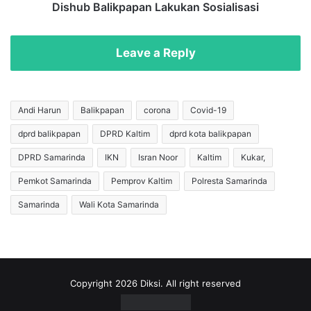
a
a
Dishub Balikpapan Lakukan Sosialisasi
n
l
4
a
J
n
Leave a Reply
u
D
n
i
i
b
2
u
Andi Harun
Balikpapan
corona
Covid-19
0
k
dprd balikpapan
DPRD Kaltim
dprd kota balikpapan
2
a
0
S
DPRD Samarinda
IKN
Isran Noor
Kaltim
Kukar,
:
e
B
t
Pemkot Samarinda
Pemprov Kaltim
Polresta Samarinda
e
i
Samarinda
Wali Kota Samarinda
r
a
t
p
a
S
m
e
b
t
a
e
Copyright 2026 Diksi. All right reserved
h
n
5