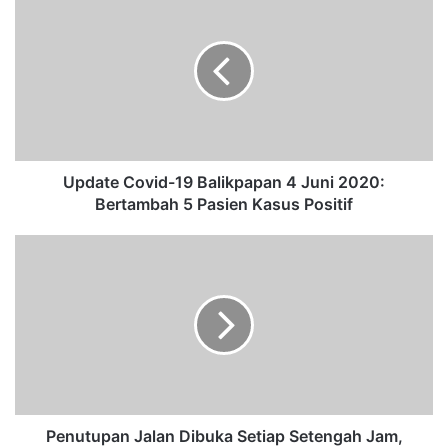
p
d
a
t
e
C
o
v
i
Update Covid-19 Balikpapan 4 Juni 2020:
d
Bertambah 5 Pasien Kasus Positif
-
1
P
9
e
B
n
a
u
l
t
i
u
k
p
p
a
a
n
p
J
Penutupan Jalan Dibuka Setiap Setengah Jam,