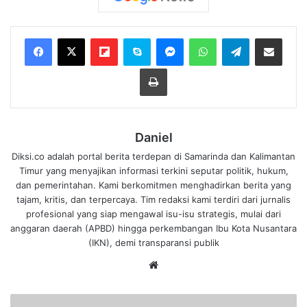
Flipboard
Skype
Messenger
WhatsApp
Telegram
Bagikan melalui Email
Cetak
Daniel
Diksi.co adalah portal berita terdepan di Samarinda dan Kalimantan
Timur yang menyajikan informasi terkini seputar politik, hukum,
dan pemerintahan. Kami berkomitmen menghadirkan berita yang
tajam, kritis, dan terpercaya. Tim redaksi kami terdiri dari jurnalis
profesional yang siap mengawal isu-isu strategis, mulai dari
anggaran daerah (APBD) hingga perkembangan Ibu Kota Nusantara
(IKN), demi transparansi publik
We
bsi
te
U