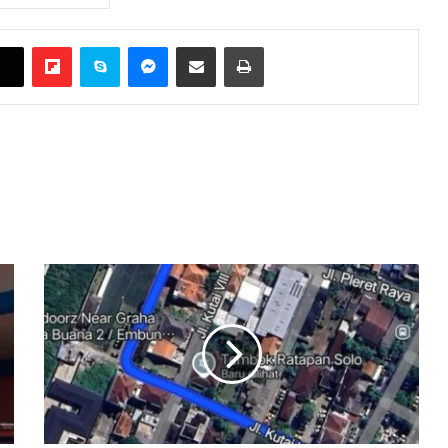
Flipboard
Skype
Messenger
Bagikan melalui Email
Cetak
Viral
“Tembok
Ratapan
Solo”,
Rumah
Jokowi
Jadi
Spot
Curhat