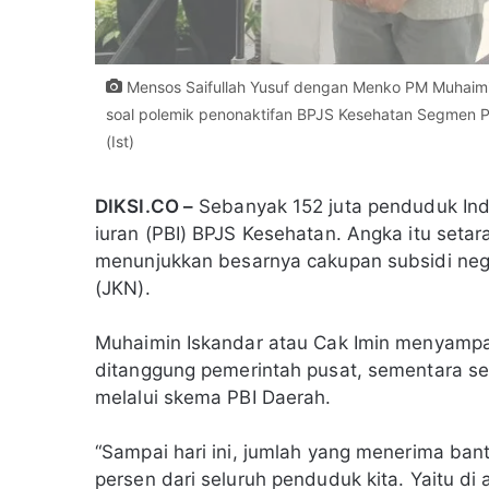
Mensos Saifullah Yusuf dengan Menko PM Muhaimi
soal polemik penonaktifan BPJS Kesehatan Segmen PB
(Ist)
DIKSI.CO –
Sebanyak 152 juta penduduk Indo
iuran (PBI) BPJS Kesehatan. Angka itu setara
menunjukkan besarnya cakupan subsidi neg
(JKN).
Muhaimin Iskandar atau Cak Imin menyampai
ditanggung pemerintah pusat, sementara sek
melalui skema PBI Daerah.
“Sampai hari ini, jumlah yang menerima ban
persen dari seluruh penduduk kita. Yaitu d