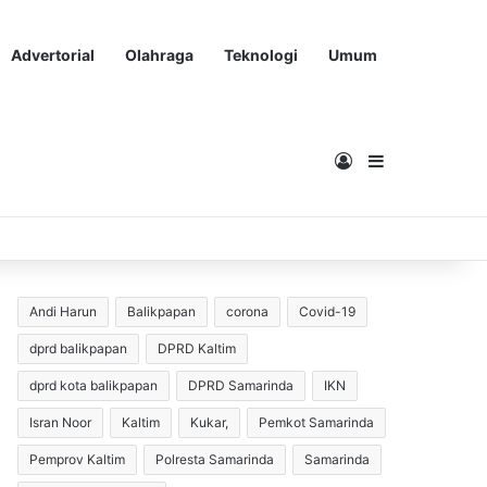
Advertorial
Olahraga
Teknologi
Umum
Masuk
Sidebar
Andi Harun
Balikpapan
corona
Covid-19
dprd balikpapan
DPRD Kaltim
dprd kota balikpapan
DPRD Samarinda
IKN
Isran Noor
Kaltim
Kukar,
Pemkot Samarinda
Pemprov Kaltim
Polresta Samarinda
Samarinda