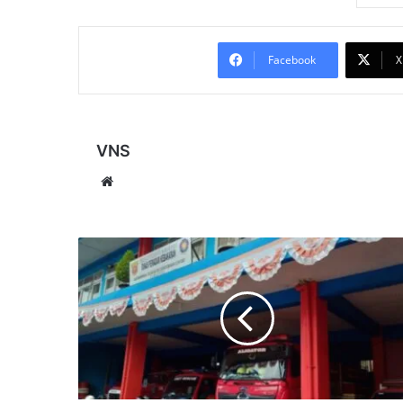
Facebook
X
VNS
Website
Siaga
Ramadhan,
Pemkot
Samarinda
Operasikan
11
Posko
Damkar
di