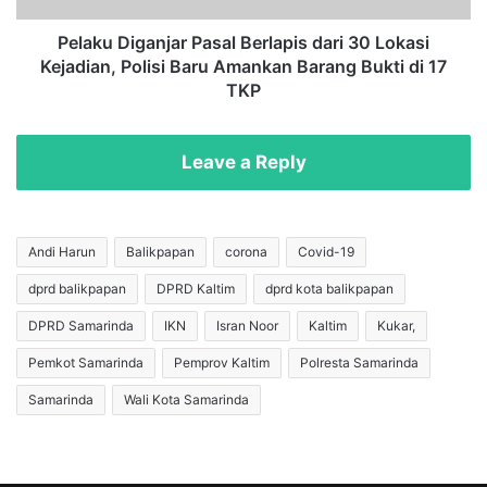
a
g
s
a
Pelaku Diganjar Pasal Berlapis dari 30 Lokasi
i
n
Kejadian, Polisi Baru Amankan Barang Bukti di 17
e
j
TKP
n
a
P
r
o
P
Leave a Reply
s
a
i
s
t
a
i
l
Andi Harun
Balikpapan
corona
Covid-19
f
B
C
dprd balikpapan
DPRD Kaltim
dprd kota balikpapan
e
o
r
DPRD Samarinda
IKN
Isran Noor
Kaltim
Kukar,
v
l
i
a
Pemkot Samarinda
Pemprov Kaltim
Polresta Samarinda
d
p
Samarinda
Wali Kota Samarinda
-
i
1
s
9
d
d
a