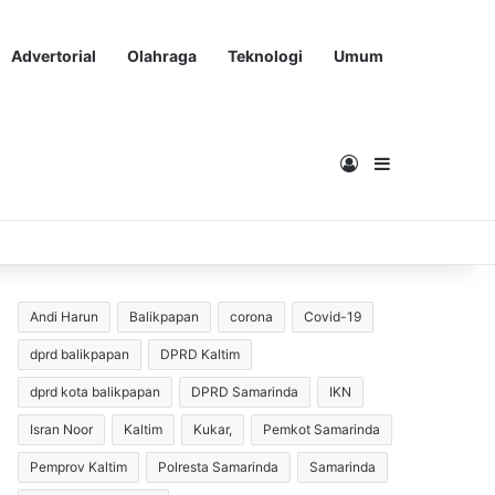
Advertorial
Olahraga
Teknologi
Umum
Masuk
Sidebar
Andi Harun
Balikpapan
corona
Covid-19
dprd balikpapan
DPRD Kaltim
dprd kota balikpapan
DPRD Samarinda
IKN
Isran Noor
Kaltim
Kukar,
Pemkot Samarinda
Pemprov Kaltim
Polresta Samarinda
Samarinda