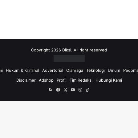
i
u
n
t
u
k
:
Copyright 2026 Diksi. All right reserved
mi
Hukum & Kriminal
Advertorial
Olahraga
Teknologi
Umum
Pedoma
Disclaimer
Adshop
Profil
Tim Redaksi
Hubungi Kami
RSS
Facebook
X
YouTube
Instagram
TikTok