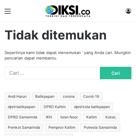
Menu
M
Tidak ditemukan
Sepertinya kami tidak dapat menemukan ’ yang Anda cari. Mungkin
pencarian dapat membantu.
C
a
r
i
u
Andi Harun
Balikpapan
corona
Covid-19
n
dprd balikpapan
DPRD Kaltim
dprd kota balikpapan
t
u
DPRD Samarinda
IKN
Isran Noor
Kaltim
Kukar,
k
:
Pemkot Samarinda
Pemprov Kaltim
Polresta Samarinda