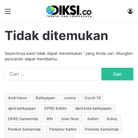
Menu
M
Tidak ditemukan
Sepertinya kami tidak dapat menemukan ’ yang Anda cari. Mungkin
pencarian dapat membantu.
C
a
r
i
u
Andi Harun
Balikpapan
corona
Covid-19
n
dprd balikpapan
DPRD Kaltim
dprd kota balikpapan
t
u
DPRD Samarinda
IKN
Isran Noor
Kaltim
Kukar,
k
:
Pemkot Samarinda
Pemprov Kaltim
Polresta Samarinda