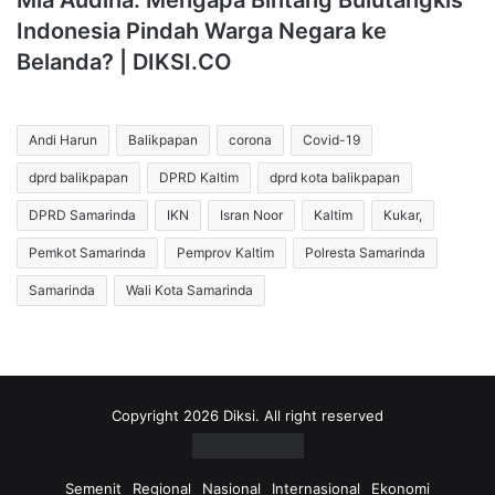
Mia Audina: Mengapa Bintang Bulutangkis
Indonesia Pindah Warga Negara ke
Belanda? | DIKSI.CO
Andi Harun
Balikpapan
corona
Covid-19
dprd balikpapan
DPRD Kaltim
dprd kota balikpapan
DPRD Samarinda
IKN
Isran Noor
Kaltim
Kukar,
Pemkot Samarinda
Pemprov Kaltim
Polresta Samarinda
Samarinda
Wali Kota Samarinda
Copyright 2026 Diksi. All right reserved
Semenit
Regional
Nasional
Internasional
Ekonomi