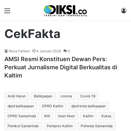
Menu
M
CekFakta
Reza Fahlevi
4 Januari 2026
0
AMSI Resmi Konstituen Dewan Pers:
Perkuat Jurnalisme Digital Berkualitas di
Kaltim
Andi Harun
Balikpapan
corona
Covid-19
dprd balikpapan
DPRD Kaltim
dprd kota balikpapan
DPRD Samarinda
IKN
Isran Noor
Kaltim
Kukar,
Pemkot Samarinda
Pemprov Kaltim
Polresta Samarinda