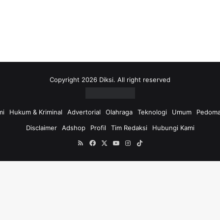
i
u
n
t
u
k
:
Copyright 2026 Diksi. All right reserved
mi
Hukum & Kriminal
Advertorial
Olahraga
Teknologi
Umum
Pedoma
Disclaimer
Adshop
Profil
Tim Redaksi
Hubungi Kami
RSS
Facebook
X
YouTube
Instagram
TikTok