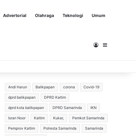
Advertorial
Olahraga
Teknologi
Umum
Masuk
Sidebar
Andi Harun
Balikpapan
corona
Covid-19
dprd balikpapan
DPRD Kaltim
dprd kota balikpapan
DPRD Samarinda
IKN
Isran Noor
Kaltim
Kukar,
Pemkot Samarinda
Pemprov Kaltim
Polresta Samarinda
Samarinda