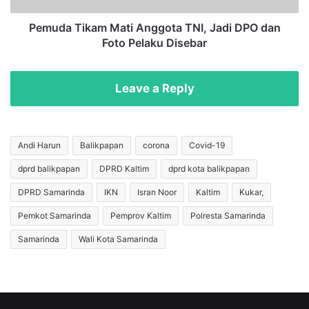
o
k
t
a
Pemuda Tikam Mati Anggota TNI, Jadi DPO dan
o
m
Foto Pelaku Disebar
n
M
g
a
4
t
Leave a Reply
J
i
a
A
r
n
i
g
Andi Harun
Balikpapan
corona
Covid-19
T
g
dprd balikpapan
DPRD Kaltim
dprd kota balikpapan
a
o
n
t
DPRD Samarinda
IKN
Isran Noor
Kaltim
Kukar,
g
a
a
T
Pemkot Samarinda
Pemprov Kaltim
Polresta Samarinda
n
N
Samarinda
Wali Kota Samarinda
u
I
n
,
t
J
u
a
k
d