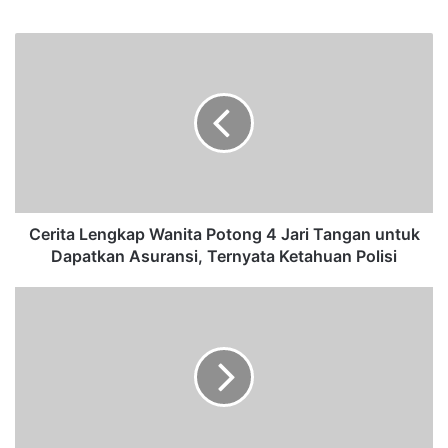
bsi
te
C
e
r
i
t
a
L
e
n
g
Cerita Lengkap Wanita Potong 4 Jari Tangan untuk
k
Dapatkan Asuransi, Ternyata Ketahuan Polisi
a
p
P
W
e
a
m
n
u
i
d
t
a
a
T
P
i