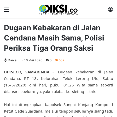
Menu
M
Dugaan Kebakaran di Jalan
Cendana Masih Sama, Polisi
Periksa Tiga Orang Saksi
Daniel
16 Mei 2020
0
582
DIKSI.CO, SAMARINDA
 – Dugaan kebakaran di Jalan 
Cendana, RT 18, Kelurahan Teluk Lerong Ulu, Sabtu 
(16/5/2020) dini hari, pukul 01.25 Wita sama seperti 
dilansir sebelumnya, yakni akibat korsleting listrik. 
Hal ini diungkapkan Kapolsek Sungai Kunjang Kompol I 
Ketut Gede Suardana, melalui telepon selulernya siang tadi. 