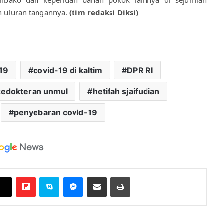
bako dan keperluan bahan pokok lainnya di sejumlah 
uluran tangannya. 
(tim redaksi Diksi)
19
covid-19 di kaltim
DPR RI
 kedokteran unmul
hetifah sjaifudian
penyebaran covid-19
Flipboard
Skype
Messenger
Bagikan melalui Email
Cetak