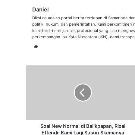
Daniel
Diksi.co adalah portal berita terdepan di Samarinda da
politik, hukum, dan pemerintahan. Kami berkomitmen me
kami terdiri dari jurnalis profesional yang siap mengaw
perkembangan Ibu Kota Nusantara (IKN), demi transpar
Website
Soal
New
Normal
di
Balikpapan,
Rizal
Effendi:
Kami
Lagi
Susun
Soal New Normal di Balikpapan, Rizal
Skemanya
Effendi: Kami Lagi Susun Skemanya