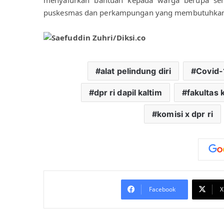
menyalurkan bantuan kepada warga berupa sem
puskesmas dan perkampungan yang membutuhkan 
alat pelindung diri
Covid-
dpr ri dapil kaltim
fakultas
komisi x dpr ri
Facebook
X