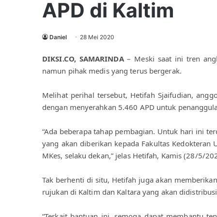
APD di Kaltim
Daniel
28 Mei 2020
DIKSI.CO, SAMARINDA
 – Meski saat ini tren an
namun pihak medis yang terus bergerak. 
Melihat perihal tersebut, Hetifah Sjaifudian, an
dengan menyerahkan 5.460 APD untuk penanggula
“Ada beberapa tahap pembagian. Untuk hari ini ter
yang akan diberikan kepada Fakultas Kedokteran U
MKes, selaku dekan,” jelas Hetifah, Kamis (28/5/202
Tak berhenti di situ, Hetifah juga akan memberik
rujukan di Kaltim dan Kaltara yang akan didistribu
“Terkait bantuan ini, semoga dapat membantu te