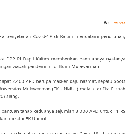
0
583
gka penyebaran Covid-19 di Kaltim mengalami penurunan, 
ggota DPR RI Dapil Kaltim memberikan bantuannya nyatanya 
ngan wabah pandemi ini di Bumi Mulawarman. 
dapat 2.460 APD berupa masker, baju hazmat, sepatu boots 
niversitas Mulawarman (FK UNMUL) melalui dr Ika Fikriah 
0) siang. 
an bantuan tahap keduanya sejumlah 3.000 APD untuk 11 RS 
sikan melalui FK Unmul.
naga medis dalam menangani pasien Covid-19, dan jangan 