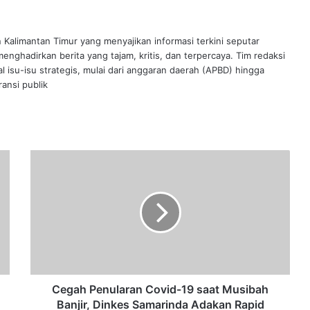
n Kalimantan Timur yang menyajikan informasi terkini seputar
nghadirkan berita yang tajam, kritis, dan terpercaya. Tim redaksi
al isu-isu strategis, mulai dari anggaran daerah (APBD) hingga
ansi publik
Cegah
Penularan
Covid-
19
saat
Musibah
Banjir,
Dinkes
Samarinda
Adakan
Cegah Penularan Covid-19 saat Musibah
Rapid
Banjir, Dinkes Samarinda Adakan Rapid