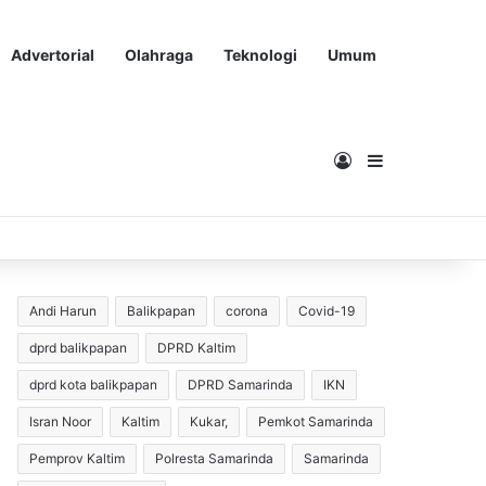
Advertorial
Olahraga
Teknologi
Umum
Masuk
Sidebar
Andi Harun
Balikpapan
corona
Covid-19
dprd balikpapan
DPRD Kaltim
dprd kota balikpapan
DPRD Samarinda
IKN
Isran Noor
Kaltim
Kukar,
Pemkot Samarinda
Pemprov Kaltim
Polresta Samarinda
Samarinda