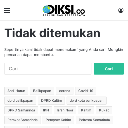
Menu
M
Tidak ditemukan
Sepertinya kami tidak dapat menemukan ’ yang Anda cari. Mungkin
pencarian dapat membantu.
C
a
r
i
u
Andi Harun
Balikpapan
corona
Covid-19
n
dprd balikpapan
DPRD Kaltim
dprd kota balikpapan
t
u
DPRD Samarinda
IKN
Isran Noor
Kaltim
Kukar,
k
:
Pemkot Samarinda
Pemprov Kaltim
Polresta Samarinda