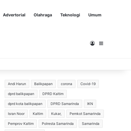
Advertorial
Olahraga
Teknologi
Umum
Masuk
Sidebar
Andi Harun
Balikpapan
corona
Covid-19
dprd balikpapan
DPRD Kaltim
dprd kota balikpapan
DPRD Samarinda
IKN
Isran Noor
Kaltim
Kukar,
Pemkot Samarinda
Pemprov Kaltim
Polresta Samarinda
Samarinda