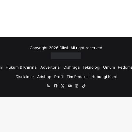
i
u
n
t
u
k
:
Copyright 2026 Diksi. All right reserved
mi
Hukum & Kriminal
Advertorial
Olahraga
Teknologi
Umum
Pedoma
Disclaimer
Adshop
Profil
Tim Redaksi
Hubungi Kami
RSS
Facebook
X
YouTube
Instagram
TikTok