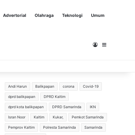
Advertorial
Olahraga
Teknologi
Umum
Masuk
Sidebar
Andi Harun
Balikpapan
corona
Covid-19
dprd balikpapan
DPRD Kaltim
dprd kota balikpapan
DPRD Samarinda
IKN
Isran Noor
Kaltim
Kukar,
Pemkot Samarinda
Pemprov Kaltim
Polresta Samarinda
Samarinda