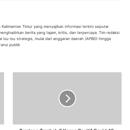
n Kalimantan Timur yang menyajikan informasi terkini seputar
nghadirkan berita yang tajam, kritis, dan terpercaya. Tim redaksi
al isu-isu strategis, mulai dari anggaran daerah (APBD) hingga
ansi publik
Bontang
Tambah
3
Kasus
Positif
Covid-
19,
Berikut
Riwayat
Perjalanan