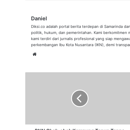
Daniel
Diksi.co adalah portal berita terdepan di Samarinda da
politik, hukum, dan pemerintahan. Kami berkomitmen me
kami terdiri dari jurnalis profesional yang siap mengaw
perkembangan Ibu Kota Nusantara (IKN), demi transpar
Website
BNN
Obok-
obok
Kampung
Tenun
Tanpa
Hasil,
Dicurigai
Informasi
Bocor