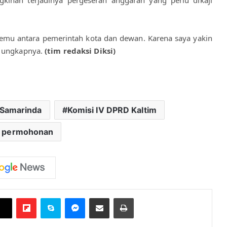
nan terjadinya pergeseran anggaran yang perlu dikaji 
emu antara pemerintah kota dan dewan. Karena saya yakin 
 ungkapnya. 
(tim redaksi Diksi
)
 Samarinda
Komisi IV DPRD Kaltim
t permohonan
Flipboard
Skype
Messenger
Bagikan melalui Email
Cetak