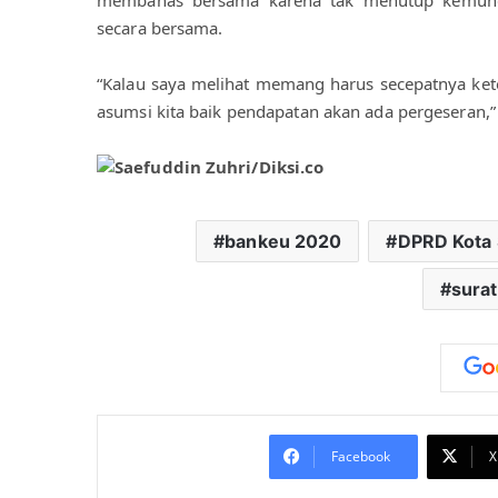
membahas bersama karena tak menutup kemungki
secara bersama.
“Kalau saya melihat memang harus secepatnya ket
asumsi kita baik pendapatan akan ada pergeseran,”
bankeu 2020
DPRD Kota
sura
Facebook
X