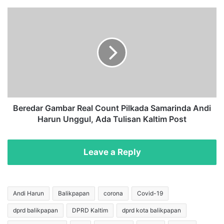
C
o
B
u
e
n
r
t
e
J
d
I
a
P
r
-
G
L
a
S
m
Beredar Gambar Real Count Pilkada Samarinda Andi
I
b
Harun Unggul, Ada Tulisan Kaltim Post
,
a
A
r
n
R
Leave a Reply
d
e
i
a
H
l
a
C
Andi Harun
Balikpapan
corona
Covid-19
r
o
dprd balikpapan
DPRD Kaltim
dprd kota balikpapan
u
u
n
n