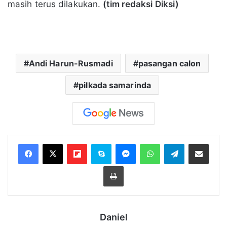
masih terus dilakukan.
(tim redaksi Diksi)
Andi Harun-Rusmadi
pasangan calon
pilkada samarinda
Flipboard
Skype
Messenger
WhatsApp
Telegram
Bagikan melalui Email
Cetak
Daniel