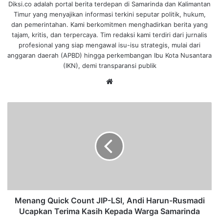
Diksi.co adalah portal berita terdepan di Samarinda dan Kalimantan
Timur yang menyajikan informasi terkini seputar politik, hukum,
dan pemerintahan. Kami berkomitmen menghadirkan berita yang
tajam, kritis, dan terpercaya. Tim redaksi kami terdiri dari jurnalis
profesional yang siap mengawal isu-isu strategis, mulai dari
anggaran daerah (APBD) hingga perkembangan Ibu Kota Nusantara
(IKN), demi transparansi publik
We
bsi
te
M
e
n
a
n
g
Q
u
i
c
Menang Quick Count JIP-LSI, Andi Harun-Rusmadi
k
Ucapkan Terima Kasih Kepada Warga Samarinda