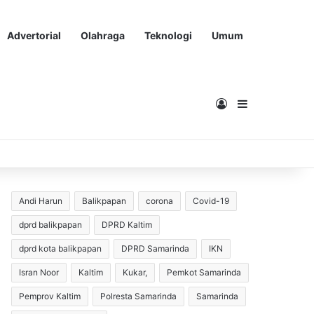
Advertorial
Olahraga
Teknologi
Umum
Masuk
Sidebar
Andi Harun
Balikpapan
corona
Covid-19
dprd balikpapan
DPRD Kaltim
dprd kota balikpapan
DPRD Samarinda
IKN
Isran Noor
Kaltim
Kukar,
Pemkot Samarinda
Pemprov Kaltim
Polresta Samarinda
Samarinda