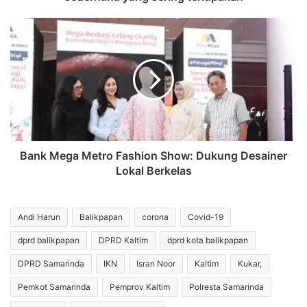
m
b
B
a
a
n
n
g
k
u
M
n
e
k
g
e
a
k
M
a
e
Bank Mega Metro Fashion Show: Dukung Desainer
y
t
Lokal Berkelas
a
r
a
o
n
F
Andi Harun
Balikpapan
corona
Covid-19
:
a
5
s
dprd balikpapan
DPRD Kaltim
dprd kota balikpapan
l
h
DPRD Samarinda
IKN
Isran Noor
Kaltim
Kukar,
a
i
n
o
Pemkot Samarinda
Pemprov Kaltim
Polresta Samarinda
g
n