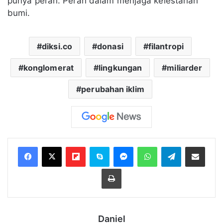
punya peran. Peran dalam menjaga kelestarian
bumi.
diksi.co
donasi
filantropi
konglomerat
lingkungan
miliarder
perubahan iklim
Flipboard
Skype
Messenger
WhatsApp
Telegram
Bagikan melalui Email
Cetak
Daniel