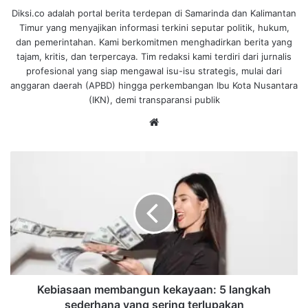
Diksi.co adalah portal berita terdepan di Samarinda dan Kalimantan
Timur yang menyajikan informasi terkini seputar politik, hukum,
dan pemerintahan. Kami berkomitmen menghadirkan berita yang
tajam, kritis, dan terpercaya. Tim redaksi kami terdiri dari jurnalis
profesional yang siap mengawal isu-isu strategis, mulai dari
anggaran daerah (APBD) hingga perkembangan Ibu Kota Nusantara
(IKN), demi transparansi publik
We
bsi
te
K
e
b
i
a
s
a
a
n
m
Kebiasaan membangun kekayaan: 5 langkah
e
sederhana yang sering terlupakan