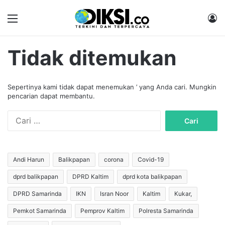
Menu
M
Tidak ditemukan
Sepertinya kami tidak dapat menemukan ’ yang Anda cari. Mungkin
pencarian dapat membantu.
C
a
r
i
u
Andi Harun
Balikpapan
corona
Covid-19
n
dprd balikpapan
DPRD Kaltim
dprd kota balikpapan
t
u
DPRD Samarinda
IKN
Isran Noor
Kaltim
Kukar,
k
:
Pemkot Samarinda
Pemprov Kaltim
Polresta Samarinda