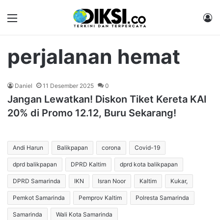
Menu
M
perjalanan hemat
Daniel
11 Desember 2025
0
Jangan Lewatkan! Diskon Tiket Kereta KAI
20% di Promo 12.12, Buru Sekarang!
Andi Harun
Balikpapan
corona
Covid-19
dprd balikpapan
DPRD Kaltim
dprd kota balikpapan
DPRD Samarinda
IKN
Isran Noor
Kaltim
Kukar,
Pemkot Samarinda
Pemprov Kaltim
Polresta Samarinda
Samarinda
Wali Kota Samarinda