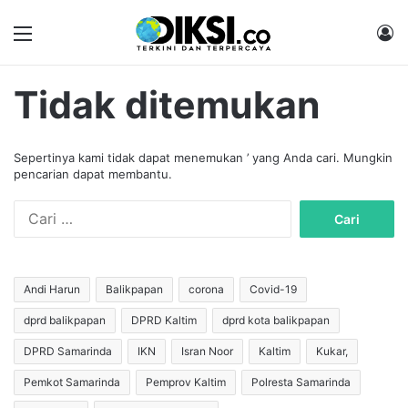
Menu
M
Tidak ditemukan
Sepertinya kami tidak dapat menemukan ’ yang Anda cari. Mungkin
pencarian dapat membantu.
C
a
r
i
u
Andi Harun
Balikpapan
corona
Covid-19
n
dprd balikpapan
DPRD Kaltim
dprd kota balikpapan
t
u
DPRD Samarinda
IKN
Isran Noor
Kaltim
Kukar,
k
:
Pemkot Samarinda
Pemprov Kaltim
Polresta Samarinda