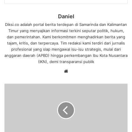
Daniel
Diksi.co adalah portal berita terdepan di Samarinda dan Kalimantan
Timur yang menyajikan informasi terkini seputar politik, hukum,
dan pemerintahan. Kami berkomitmen menghadirkan berita yang
tajam, kritis, dan terpercaya. Tim redaksi kami terdiri dari jurnalis
profesional yang siap mengawal isu-isu strategis, mulai dari
anggaran daerah (APBD) hingga perkembangan Ibu Kota Nusantara
(IKN), demi transparansi publik
We
bsi
te
L
a
g
i
,
P
o
l