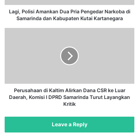
i
s
Lagi, Polisi Amankan Dua Pria Pengedar Narkoba di
i
Samarinda dan Kabupaten Kutai Kartanegara
A
m
P
a
e
n
r
k
u
a
s
n
a
D
h
u
a
a
a
P
n
Perusahaan di Kaltim Alirkan Dana CSR ke Luar
r
d
Daerah, Komisi I DPRD Samarinda Turut Layangkan
i
i
Kritik
a
K
P
a
e
l
Leave a Reply
n
t
g
i