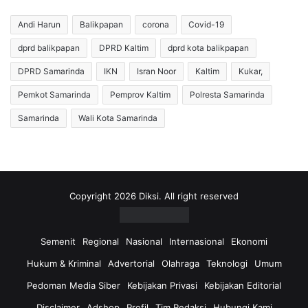
e
m
d
A
Andi Harun
Balikpapan
corona
Covid-19
a
l
r
dprd balikpapan
DPRD Kaltim
dprd kota balikpapan
i
N
r
DPRD Samarinda
IKN
Isran Noor
Kaltim
Kukar,
a
k
r
a
Pemkot Samarinda
Pemprov Kaltim
Polresta Samarinda
k
n
Samarinda
Wali Kota Samarinda
o
D
b
a
a
n
d
a
i
C
S
S
Copyright 2026 Diksi. All right reserved
a
R
m
k
a
e
Semenit
Regional
Nasional
Internasional
Ekonomi
r
L
Hukum & Kriminal
Advertorial
Olahraga
Teknologi
Umum
i
u
n
a
Pedoman Media Siber
Kebijakan Privasi
Kebijakan Editorial
d
r
Disclaimer
Adshop
Profil
Tim Redaksi
Hubungi Kami