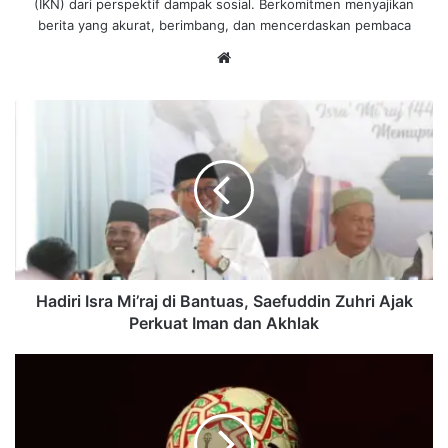
(IKN) dari perspektif dampak sosial. Berkomitmen menyajikan
berita yang akurat, berimbang, dan mencerdaskan pembaca
We
bsi
te
H
a
d
i
r
i
I
s
r
a
Hadiri Isra Mi’raj di Bantuas, Saefuddin Zuhri Ajak
M
Perkuat Iman dan Akhlak
i
’
P
r
i
a
a
j
l
d
a