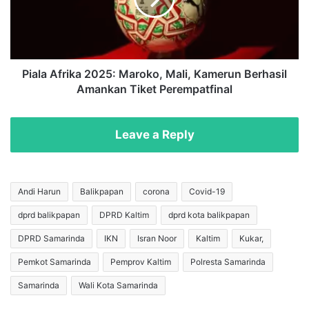
i
A
B
f
a
r
n
i
t
k
Piala Afrika 2025: Maroko, Mali, Kamerun Berhasil
u
a
Amankan Tiket Perempatfinal
a
2
s
0
,
2
Leave a Reply
S
5
a
:
e
M
f
a
Andi Harun
Balikpapan
corona
Covid-19
u
r
dprd balikpapan
DPRD Kaltim
dprd kota balikpapan
d
o
d
k
DPRD Samarinda
IKN
Isran Noor
Kaltim
Kukar,
i
o
n
,
Pemkot Samarinda
Pemprov Kaltim
Polresta Samarinda
Z
M
Samarinda
Wali Kota Samarinda
u
a
h
l