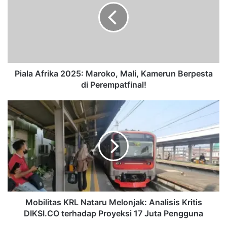
Maroko,
Mali,
Kamerun
Berpesta
di
Perempatfinal!
Piala Afrika 2025: Maroko, Mali, Kamerun Berpesta
di Perempatfinal!
Mobilitas
KRL
Nataru
Melonjak:
Analisis
Kritis
DIKSI.CO
terhadap
Proyeksi
17
Mobilitas KRL Nataru Melonjak: Analisis Kritis
Juta
DIKSI.CO terhadap Proyeksi 17 Juta Pengguna
Pengguna