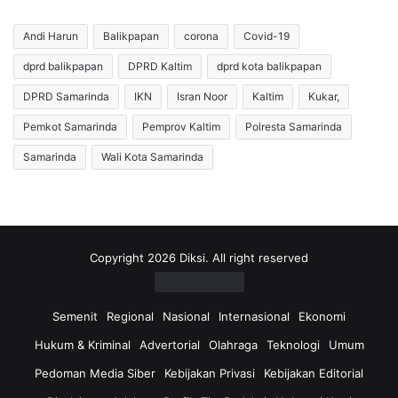
Andi Harun
Balikpapan
corona
Covid-19
dprd balikpapan
DPRD Kaltim
dprd kota balikpapan
DPRD Samarinda
IKN
Isran Noor
Kaltim
Kukar,
Pemkot Samarinda
Pemprov Kaltim
Polresta Samarinda
Samarinda
Wali Kota Samarinda
Copyright 2026 Diksi. All right reserved
Semenit
Regional
Nasional
Internasional
Ekonomi
Hukum & Kriminal
Advertorial
Olahraga
Teknologi
Umum
Pedoman Media Siber
Kebijakan Privasi
Kebijakan Editorial