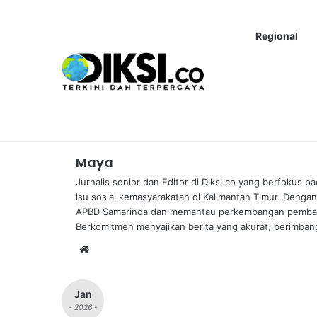
Regional
Terbaru!
Budaya Dayak Kaltim Siap Mendunia, Andi Har
Maya
Jurnalis senior dan Editor di Diksi.co yang berfokus p
isu sosial kemasyarakatan di Kalimantan Timur. Denga
APBD Samarinda dan memantau perkembangan pembangun
Berkomitmen menyajikan berita yang akurat, berimb
We
bsi
te
Jan
- 2026 -