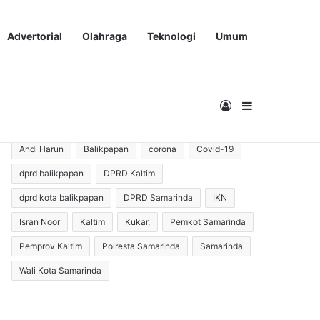
Advertorial
Olahraga
Teknologi
Umum
Masuk
Sidebar
Andi Harun
Balikpapan
corona
Covid-19
dprd balikpapan
DPRD Kaltim
dprd kota balikpapan
DPRD Samarinda
IKN
Isran Noor
Kaltim
Kukar,
Pemkot Samarinda
Pemprov Kaltim
Polresta Samarinda
Samarinda
Wali Kota Samarinda