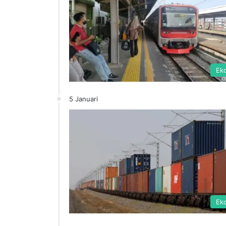
Ek
5 Januari
Ek