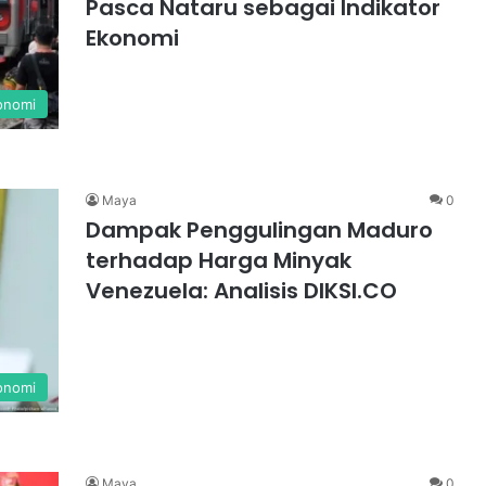
Pasca Nataru sebagai Indikator
Ekonomi
onomi
Maya
0
Dampak Penggulingan Maduro
terhadap Harga Minyak
Venezuela: Analisis DIKSI.CO
onomi
Maya
0