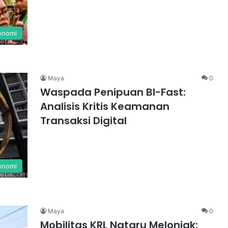
onomi
Maya
0
Waspada Penipuan BI-Fast:
Analisis Kritis Keamanan
Transaksi Digital
onomi
Maya
0
Mobilitas KRL Nataru Melonjak: