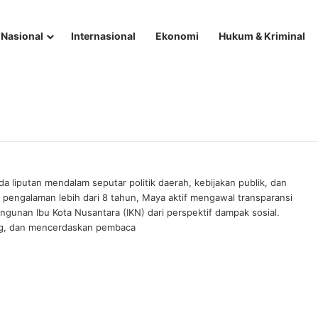
Nasional
Internasional
Ekonomi
Hukum & Kriminal
un Dorong Delegasi Tampil di Kanada
ada liputan mendalam seputar politik daerah, kebijakan publik, dan
n pengalaman lebih dari 8 tahun, Maya aktif mengawal transparansi
an Ibu Kota Nusantara (IKN) dari perspektif dampak sosial.
ang, dan mencerdaskan pembaca