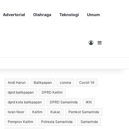
Advertorial
Olahraga
Teknologi
Umum
Masuk
Sidebar
Andi Harun
Balikpapan
corona
Covid-19
dprd balikpapan
DPRD Kaltim
dprd kota balikpapan
DPRD Samarinda
IKN
Isran Noor
Kaltim
Kukar,
Pemkot Samarinda
Pemprov Kaltim
Polresta Samarinda
Samarinda