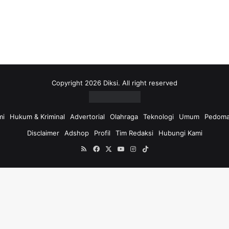
i
u
n
t
u
k
:
Copyright 2026 Diksi. All right reserved
mi
Hukum & Kriminal
Advertorial
Olahraga
Teknologi
Umum
Pedoma
Disclaimer
Adshop
Profil
Tim Redaksi
Hubungi Kami
RSS
Facebook
X
YouTube
Instagram
TikTok