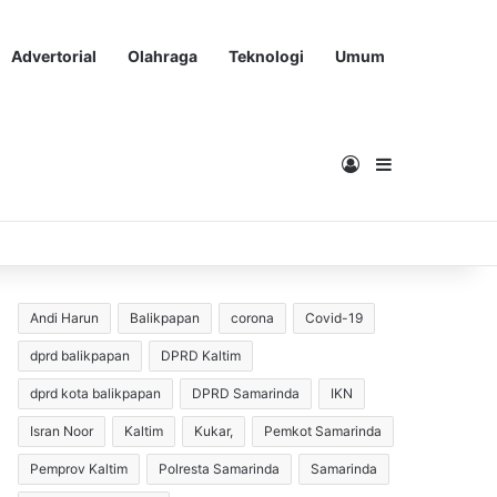
Advertorial
Olahraga
Teknologi
Umum
Masuk
Sidebar
Andi Harun
Balikpapan
corona
Covid-19
dprd balikpapan
DPRD Kaltim
dprd kota balikpapan
DPRD Samarinda
IKN
Isran Noor
Kaltim
Kukar,
Pemkot Samarinda
Pemprov Kaltim
Polresta Samarinda
Samarinda