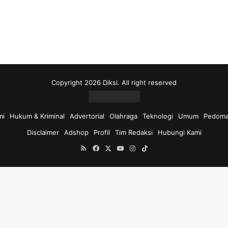
i
u
n
t
u
k
:
Copyright 2026 Diksi. All right reserved
mi
Hukum & Kriminal
Advertorial
Olahraga
Teknologi
Umum
Pedoma
Disclaimer
Adshop
Profil
Tim Redaksi
Hubungi Kami
RSS
Facebook
X
YouTube
Instagram
TikTok