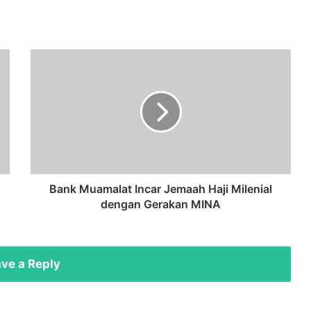
B
a
n
k
M
u
a
m
a
l
Bank Muamalat Incar Jemaah Haji Milenial
a
dengan Gerakan MINA
t
I
n
c
ve a Reply
a
r
J