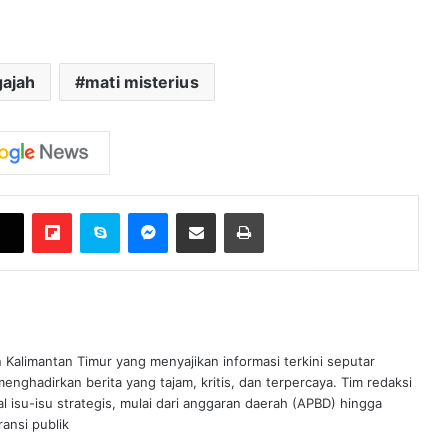
gajah
mati misterius
Flipboard
Skype
Messenger
Bagikan melalui Email
Cetak
n Kalimantan Timur yang menyajikan informasi terkini seputar
nghadirkan berita yang tajam, kritis, dan terpercaya. Tim redaksi
al isu-isu strategis, mulai dari anggaran daerah (APBD) hingga
ansi publik