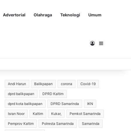
Advertorial
Olahraga
Teknologi
Umum
Masuk
Sidebar
Andi Harun
Balikpapan
corona
Covid-19
dprd balikpapan
DPRD Kaltim
dprd kota balikpapan
DPRD Samarinda
IKN
Isran Noor
Kaltim
Kukar,
Pemkot Samarinda
Pemprov Kaltim
Polresta Samarinda
Samarinda