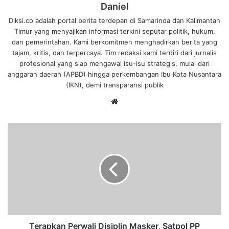
Daniel
Diksi.co adalah portal berita terdepan di Samarinda dan Kalimantan
Timur yang menyajikan informasi terkini seputar politik, hukum,
dan pemerintahan. Kami berkomitmen menghadirkan berita yang
tajam, kritis, dan terpercaya. Tim redaksi kami terdiri dari jurnalis
profesional yang siap mengawal isu-isu strategis, mulai dari
anggaran daerah (APBD) hingga perkembangan Ibu Kota Nusantara
(IKN), demi transparansi publik
We
bsi
te
T
e
r
a
p
k
a
n
P
e
Terapkan Perwali Disiplin Masker, Satpol PP