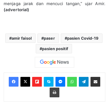
menjaga jarak dan mencuci tangan,” ujar Amir.
(advertorial)
amir faisol
paser
pasien Covid-19
pasien positif
Flipboard
Skype
Messenger
WhatsApp
Telegram
Bagikan melalui Email
Cetak