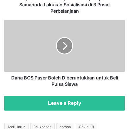
r
Samarinda Lakukan Sosialisasi di 3 Pusat
w
Perbelanjaan
a
l
D
i
a
D
n
i
a
s
B
i
O
p
S
l
P
i
a
n
s
Dana BOS Paser Boleh Diperuntukkan untuk Beli
M
e
Pulsa Siswa
a
r
s
B
k
o
Leave a Reply
e
l
r
e
,
h
S
D
Andi Harun
Balikpapan
corona
Covid-19