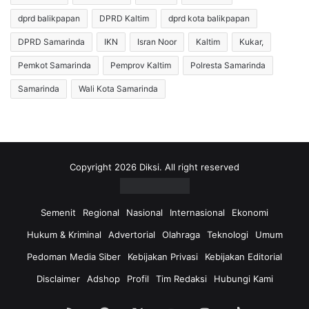
a
i
t
dprd balikpapan
DPRD Kaltim
dprd kota balikpapan
p
p
e
DPRD Samarinda
IKN
Isran Noor
Kaltim
Kukar,
o
r
l
u
Pemkot Samarinda
Pemprov Kaltim
Polresta Samarinda
P
n
Samarinda
Wali Kota Samarinda
P
t
S
u
a
k
m
k
a
a
r
n
Copyright 2026 Diksi. All right reserved
i
u
n
n
d
t
Semenit
Regional
Nasional
Internasional
Ekonomi
a
u
Hukum & Kriminal
Advertorial
Olahraga
Teknologi
Umum
L
k
a
B
Pedoman Media Siber
Kebijakan Privasi
Kebijakan Editorial
k
e
Disclaimer
Adshop
Profil
Tim Redaksi
Hubungi Kami
u
l
k
i
a