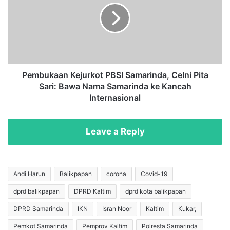
,
b
W
u
a
k
r
a
g
a
a
n
S
K
Pembukaan Kejurkot PBSI Samarinda, Celni Pita
a
e
Sari: Bawa Nama Samarinda ke Kancah
m
j
Internasional
p
u
a
r
i
k
Leave a Reply
k
o
a
t
n
P
K
B
Andi Harun
Balikpapan
corona
Covid-19
o
S
n
dprd balikpapan
DPRD Kaltim
dprd kota balikpapan
I
d
S
DPRD Samarinda
IKN
Isran Noor
Kaltim
Kukar,
i
a
s
m
Pemkot Samarinda
Pemprov Kaltim
Polresta Samarinda