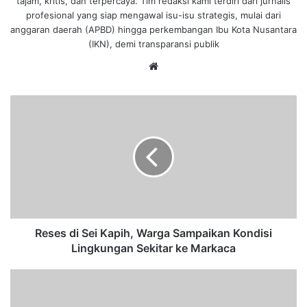
tajam, kritis, dan terpercaya. Tim redaksi kami terdiri dari jurnalis
profesional yang siap mengawal isu-isu strategis, mulai dari
anggaran daerah (APBD) hingga perkembangan Ibu Kota Nusantara
(IKN), demi transparansi publik
We
bsi
te
R
e
s
e
s
d
i
S
e
i
Reses di Sei Kapih, Warga Sampaikan Kondisi
K
Lingkungan Sekitar ke Markaca
a
p
P
i
e
h
m