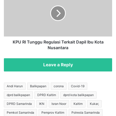
,
U
K
R
P
I
U
T
R
u
I
n
P
g
a
g
KPU RI Tunggu Regulasi Terkait Dapil Ibu Kota
s
u
Nusantara
t
R
i
e
k
g
Leave a Reply
a
u
n
l
D
a
a
s
Andi Harun
Balikpapan
corona
Covid-19
e
i
dprd balikpapan
DPRD Kaltim
dprd kota balikpapan
r
T
a
e
DPRD Samarinda
IKN
Isran Noor
Kaltim
Kukar,
h
r
S
k
Pemkot Samarinda
Pemprov Kaltim
Polresta Samarinda