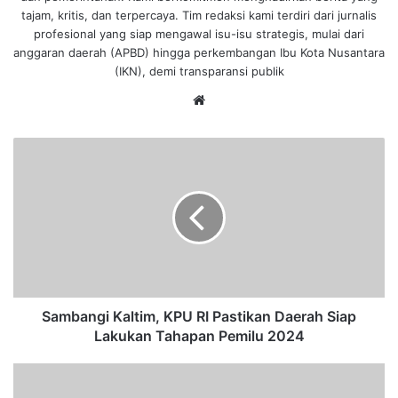
tajam, kritis, dan terpercaya. Tim redaksi kami terdiri dari jurnalis
profesional yang siap mengawal isu-isu strategis, mulai dari
anggaran daerah (APBD) hingga perkembangan Ibu Kota Nusantara
(IKN), demi transparansi publik
We
bsi
te
S
a
m
b
a
n
g
i
K
a
Sambangi Kaltim, KPU RI Pastikan Daerah Siap
l
Lakukan Tahapan Pemilu 2024
t
i
K
m
P