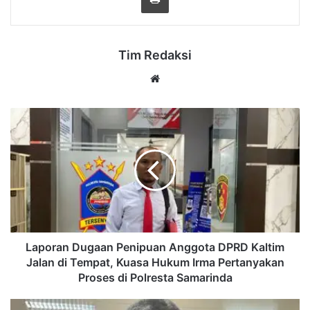
Tim Redaksi
Website
Laporan
Dugaan
Penipuan
Anggota
DPRD
Kaltim
Jalan
di
Tempat,
Kuasa
Laporan Dugaan Penipuan Anggota DPRD Kaltim
Hukum
Jalan di Tempat, Kuasa Hukum Irma Pertanyakan
Irma
Proses di Polresta Samarinda
Pertanyakan
Proses
Krisis