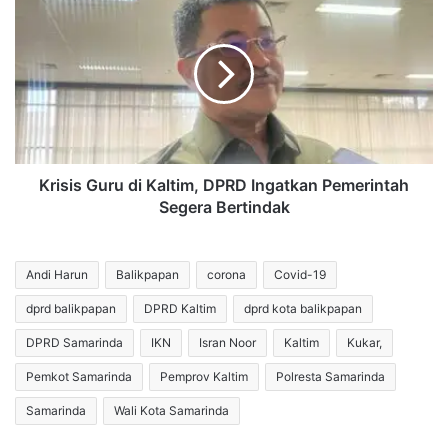
di
Guru
Polresta
di
Samarinda
Kaltim,
DPRD
Ingatkan
Pemerintah
Segera
Bertindak
Krisis Guru di Kaltim, DPRD Ingatkan Pemerintah
Segera Bertindak
Andi Harun
Balikpapan
corona
Covid-19
dprd balikpapan
DPRD Kaltim
dprd kota balikpapan
DPRD Samarinda
IKN
Isran Noor
Kaltim
Kukar,
Pemkot Samarinda
Pemprov Kaltim
Polresta Samarinda
Samarinda
Wali Kota Samarinda