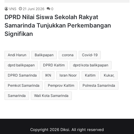
VNS
21 Juni 2026
0
DPRD Nilai Siswa Sekolah Rakyat
Samarinda Tunjukkan Perkembangan
Signifikan
Andi Harun
Balikpapan
corona
Covid-19
dprd balikpapan
DPRD Kaltim
dprd kota balikpapan
DPRD Samarinda
IKN
Isran Noor
Kaltim
Kukar,
Pemkot Samarinda
Pemprov Kaltim
Polresta Samarinda
Samarinda
Wali Kota Samarinda
Copyright 2026 Diksi. All right reserved