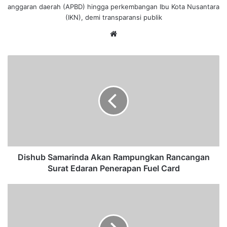
anggaran daerah (APBD) hingga perkembangan Ibu Kota Nusantara
(IKN), demi transparansi publik
We
bsi
te
D
i
s
h
u
b
S
a
m
a
Dishub Samarinda Akan Rampungkan Rancangan
r
Surat Edaran Penerapan Fuel Card
i
n
T
d
a
a
r
A
g