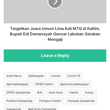
k
e
a
t
n
k
R
a
a
n
m
J
Targetkan Juara Umum Lima Kali MTQ di Kaltim,
p
u
Bupati Edi Damansyah Gencar Lakukan Gerakan
u
a
Mengaji
n
r
g
a
k
U
Leave a Reply
a
m
n
u
R
m
a
L
Andi Harun
Balikpapan
corona
Covid-19
n
i
c
dprd balikpapan
DPRD Kaltim
dprd kota balikpapan
m
a
a
DPRD Samarinda
IKN
Isran Noor
Kaltim
Kukar,
n
K
g
a
Pemkot Samarinda
Pemprov Kaltim
Polresta Samarinda
a
l
Samarinda
Wali Kota Samarinda