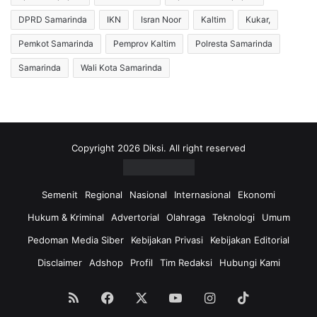
DPRD Samarinda
IKN
Isran Noor
Kaltim
Kukar,
Pemkot Samarinda
Pemprov Kaltim
Polresta Samarinda
Samarinda
Wali Kota Samarinda
Copyright 2026 Diksi. All right reserved
Semenit
Regional
Nasional
Internasional
Ekonomi
Hukum & Kriminal
Advertorial
Olahraga
Teknologi
Umum
Pedoman Media Siber
Kebijakan Privasi
Kebijakan Editorial
Disclaimer
Adshop
Profil
Tim Redaksi
Hubungi Kami
RSS
Facebook
X
YouTube
Instagram
TikTok