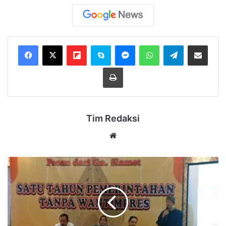
Flipboard
Skype
Messenger
WhatsApp
Telegram
Bagikan melalui Email
Cetak
Tim Redaksi
Website
Akademisi
Ingatkan
Prabowo:
Wajib
Bentuk
Dewan
Pertimbangan