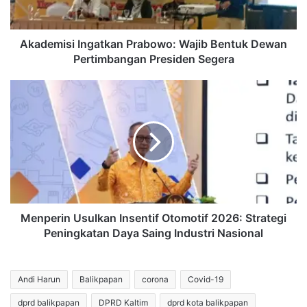
Presiden
Segera
Akademisi Ingatkan Prabowo: Wajib Bentuk Dewan
Pertimbangan Presiden Segera
Menperin
Usulkan
Insentif
Otomotif
2026:
Strategi
Peningkatan
Daya
Saing
Industri
Menperin Usulkan Insentif Otomotif 2026: Strategi
Nasional
Peningkatan Daya Saing Industri Nasional
Andi Harun
Balikpapan
corona
Covid-19
dprd balikpapan
DPRD Kaltim
dprd kota balikpapan