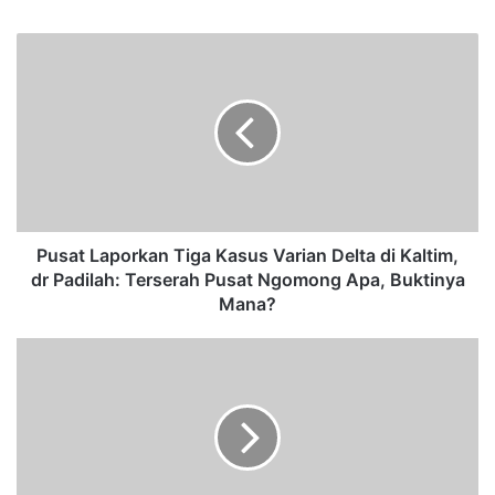
bsi
te
P
u
s
a
t
L
a
p
o
r
Pusat Laporkan Tiga Kasus Varian Delta di Kaltim,
k
dr Padilah: Terserah Pusat Ngomong Apa, Buktinya
a
Mana?
n
T
D
i
i
g
n
a
k
K
e
a
s
s
S