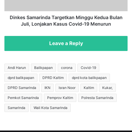
u
a
s
m
V
a
Dinkes Samarinda Targetkan Minggu Kedua Bulan
a
r
Juli, Lonjakan Kasus Covid-19 Menurun
r
i
i
n
a
d
Leave a Reply
n
a
D
T
e
a
l
r
Andi Harun
Balikpapan
corona
Covid-19
t
g
a
dprd balikpapan
DPRD Kaltim
dprd kota balikpapan
e
d
t
DPRD Samarinda
IKN
Isran Noor
Kaltim
Kukar,
i
k
K
a
Pemkot Samarinda
Pemprov Kaltim
Polresta Samarinda
a
n
Samarinda
Wali Kota Samarinda
l
M
t
i
i
n
m
g