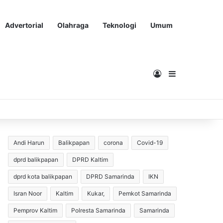
Advertorial
Olahraga
Teknologi
Umum
Masuk
Sidebar
Andi Harun
Balikpapan
corona
Covid-19
dprd balikpapan
DPRD Kaltim
dprd kota balikpapan
DPRD Samarinda
IKN
Isran Noor
Kaltim
Kukar,
Pemkot Samarinda
Pemprov Kaltim
Polresta Samarinda
Samarinda