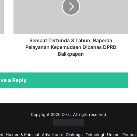
Tahun,
Raperda
Pelayanan
Kepemudaan
Dibahas
DPRD
Balikpapan
Sempat Tertunda 3 Tahun, Raperda
Pelayanan Kepemudaan Dibahas DPRD
Balikpapan
ve a Reply
Copyright 2026 Diksi. All right reserved
mi
Hukum & Kriminal
Advertorial
Olahraga
Teknologi
Umum
Pedoma