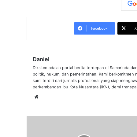
Facebook
X
Daniel
Diksi.co adalah portal berita terdepan di Samarinda da
politik, hukum, dan pemerintahan. Kami berkomitmen me
kami terdiri dari jurnalis profesional yang siap mengaw
perkembangan Ibu Kota Nusantara (IKN), demi transpar
Website
Wapres
Ma'ruf
Amin