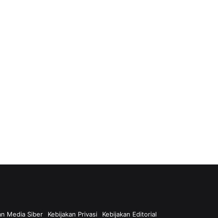
n Media Siber
Kebijakan Privasi
Kebijakan Editorial