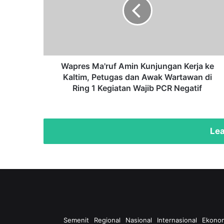
Kunjungan
Kerja
ke
Kaltim,
Petugas
dan
Awak
Wapres Ma'ruf Amin Kunjungan Kerja ke
Wartawan
Kaltim, Petugas dan Awak Wartawan di
di
Ring 1 Kegiatan Wajib PCR Negatif
Ring
1
Kegiatan
Wajib
Lea
PCR
Negatif
Semenit
Regional
Nasional
Internasional
Ekono