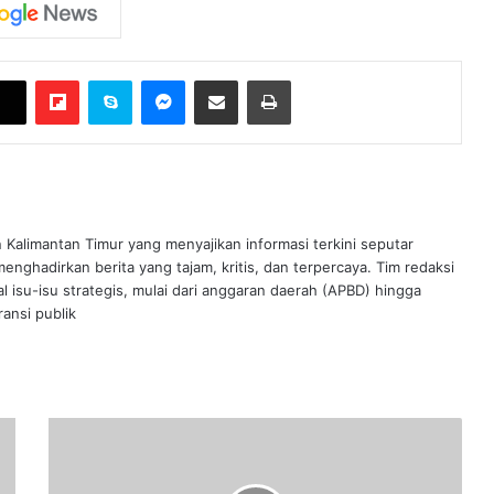
Flipboard
Skype
Messenger
Bagikan melalui Email
Cetak
n Kalimantan Timur yang menyajikan informasi terkini seputar
nghadirkan berita yang tajam, kritis, dan terpercaya. Tim redaksi
al isu-isu strategis, mulai dari anggaran daerah (APBD) hingga
ansi publik
Sempat
Tertunda
3